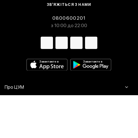
ЗВ’ЯЖІТЬСЯ З НАМИ
0800600201
з 10:00 до 22:00
Завантажте в
Завантажте в
Про ЦУМ
Журнал
Клієнтам
Контакти
Доставка та повернення
Сервіси
Питання та відповіді
Click & Collect
Оплата