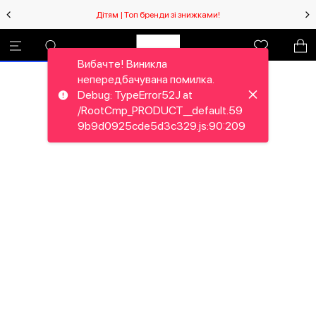
Дітям | Топ бренди зі знижками!
Вибачте! Виникла
непередбачувана помилка.
Debug: TypeError52J at
/RootCmp_PRODUCT__default.59
9b9d0925cde5d3c329.js:90:209