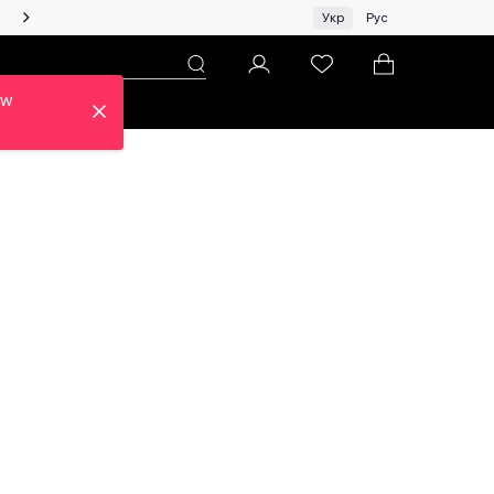
Жінкам | Топ бренди зі знижками!
Укр
Рус
ew
н
Про ЦУМ