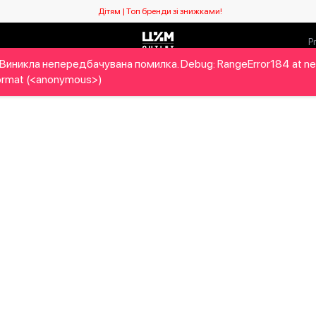
Дітям | Топ бренди зі знижками!
Виникла непередбачувана помилка. Debug: RangeError184 at n
ловікам
Дітям
Home&Gifts
Бренди
Новий сезо
rmat (<anonymous>)