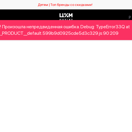
Детям | Топ бренды со скидками!
! Произошла непредвиденная ошибка. Debug: TypeError33Q at
Мужчинам
Детям
Home&Gifts
Бренды
Новый се
_PRODUCT__default.599b9d0925cde5d3c329.js:90:209