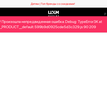
Детям | Топ бренды со скидками!
! Произошла непредвиденная ошибка. Debug: TypeError3K at
Мужчинам
Детям
Home&Gifts
Бренды
Новый се
_PRODUCT__default.599b9d0925cde5d3c329.js:90:209