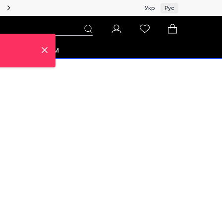
Женщинам | Топ бренды со скидками!
Укр
Рус
зон
Про ЦУМ