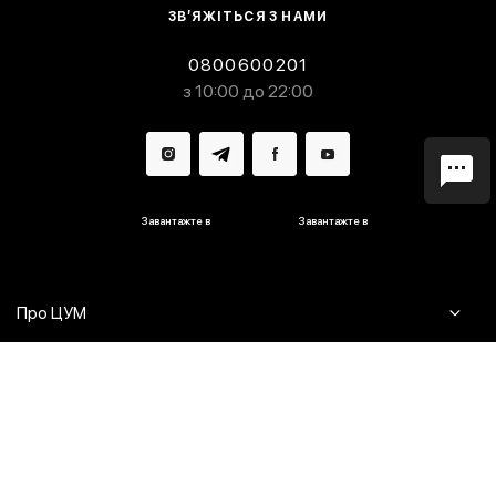
ЗВ’ЯЖІТЬСЯ З НАМИ
0800600201
з 10:00 до 22:00
Завантажте в
Завантажте в
Про ЦУМ
Журнал
Клієнтам
Контакти
Доставка та повернення
Сервіси
Питання та відповіді
Click & Collect
Оплата