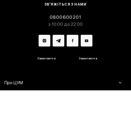
ЗВ’ЯЖІТЬСЯ З НАМИ
0800600201
з 10:00 до 22:00
Завантажте в
Завантажте в
Про ЦУМ
Журнал
Клієнтам
Контакти
Доставка та повернення
Сервіси
Питання та відповіді
Click & Collect
Оплата