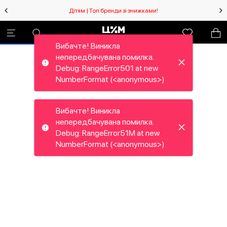
Дітям | Топ бренди зі знижками!
Вибачте! Виникла
непередбачувана помилка.
Debug: RangeError501 at new
NumberFormat (<anonymous>)
Вибачте! Виникла
непередбачувана помилка.
Debug: RangeError51M at new
NumberFormat (<anonymous>)