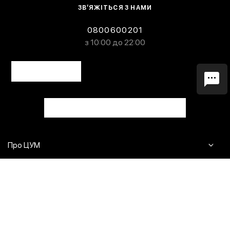
ЗВ’ЯЖІТЬСЯ З НАМИ
0800600201
з 10:00 до 22:00
Про ЦУМ
Журнал
Клієнтам
Контакти
Доставка та повернення
Сервіси
Питання та відповіді
Click & Collect
Оплата