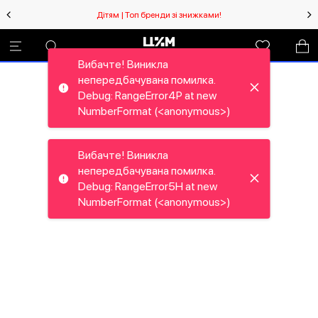
Дітям | Топ бренди зі знижками!
Вибачте! Виникла
непередбачувана помилка.
Debug: RangeError4P at new
NumberFormat (<anonymous>)
Вибачте! Виникла
непередбачувана помилка.
Debug: RangeError5H at new
NumberFormat (<anonymous>)