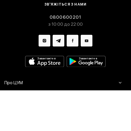
ЗВ’ЯЖІТЬСЯ З НАМИ
0800600201
з 10:00 до 22:00
Завантажте в
Завантажте в
Про ЦУМ
Журнал
Клієнтам
Контакти
Доставка та повернення
Сервіси
Питання та відповіді
Click & Collect
Оплата