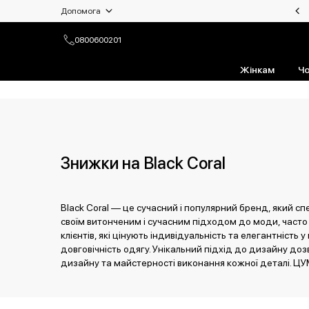
Допомога
Чоловікам | Топ бренди зі знижками!
Доставка та повернення
0800600201
Питання та відповіді
Жінкам
Чо
Умови користування
Оплата
Контакти
Знижки на Black Coral
Black Coral — це сучасний і популярний бренд, який сп
своїм витонченим і сучасним підходом до моди, част
клієнтів, які цінують індивідуальність та елегантніст
довговічність одягу. Унікальний підхід до дизайну дозв
дизайну та майстерності виконання кожної деталі. ЦУ