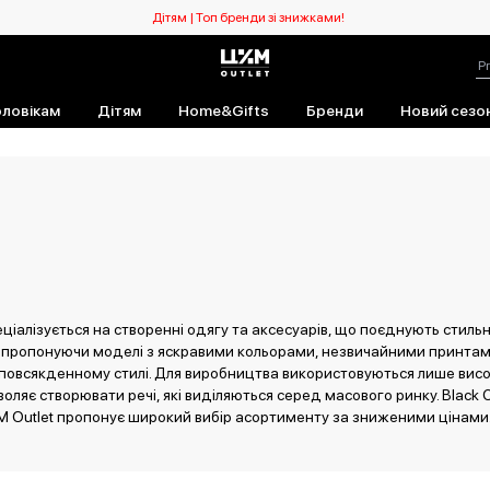
Дітям | Топ бренди зі знижками!
ловікам
Дітям
Home&Gifts
Бренди
Новий сезо
еціалізується на створенні одягу та аксесуарів, що поєднують стильн
о пропонуючи моделі з яскравими кольорами, незвичайними принтами
ь у повсякденному стилі. Для виробництва використовуються лише вис
оляє створювати речі, які виділяються серед масового ринку. Black C
М Outlet пропонує широкий вибір асортименту за зниженими цінами