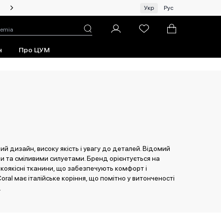
Жінкам | Топ бренди зі знижками!
Укр
Рус
н
Про ЦУМ
ий дизайн, високу якість і увагу до деталей. Відомий
 та сміливими силуетами. Бренд орієнтується на
окоякісні тканини, що забезпечують комфорт і
oral має італійське коріння, що помітно у витонченості
.