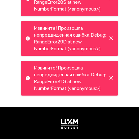
RangeError28S at new
NumberFormat (<anonymous>)
Извините! Произошла
непредвиденная ошибка. Debug:
RangeError29D at new
NumberFormat (<anonymous>)
Извините! Произошла
непредвиденная ошибка. Debug:
RangeError31G at new
NumberFormat (<anonymous>)
Извините! Произошла
непредвиденная ошибка. Debug:
RangeError33I at new
NumberFormat (<anonymous>)