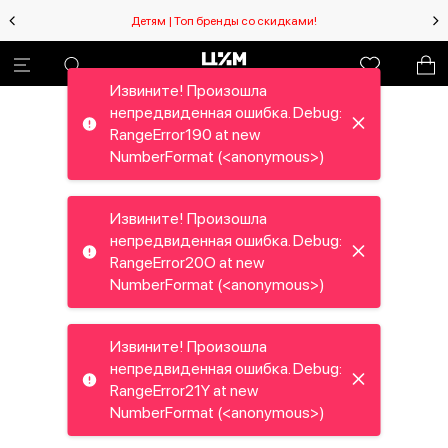
Детям | Топ бренды со скидками!
Извините! Произошла
непредвиденная ошибка. Debug:
RangeError190 at new
NumberFormat (<anonymous>)
Извините! Произошла
непредвиденная ошибка. Debug:
RangeError20O at new
NumberFormat (<anonymous>)
Извините! Произошла
непредвиденная ошибка. Debug:
RangeError21Y at new
NumberFormat (<anonymous>)