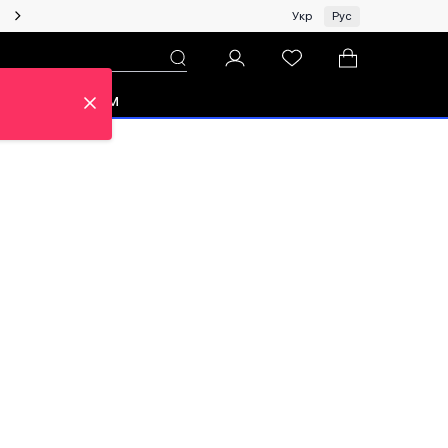
Женщинам | Топ бренды со скидками!
Укр
Рус
зон
Про ЦУМ