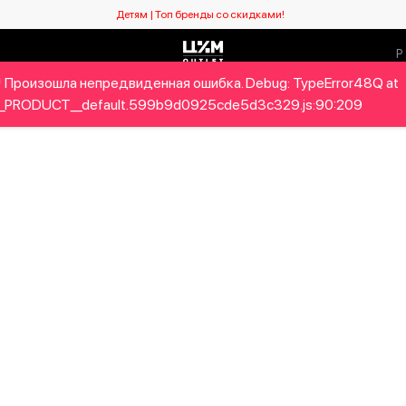
Детям | Топ бренды со скидками!
 Произошла непредвиденная ошибка. Debug: TypeError48Q at
Мужчинам
Детям
Home&Gifts
Бренды
Новый се
_PRODUCT__default.599b9d0925cde5d3c329.js:90:209