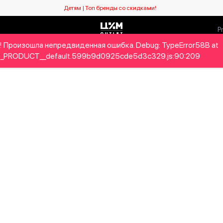
Детям | Топ бренды со скидками!
! Произошла непредвиденная ошибка. Debug: TypeError58B at
Мужчинам
Детям
Home&Gifts
Бренды
Новый се
_PRODUCT__default.599b9d0925cde5d3c329.js:90:209