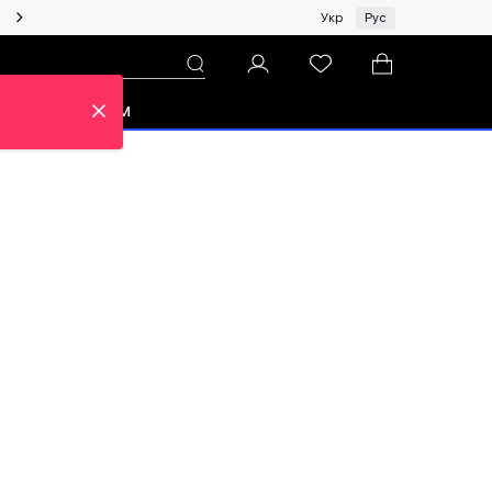
Женщинам | Топ бренды со скидками!
Укр
Рус
зон
Про ЦУМ