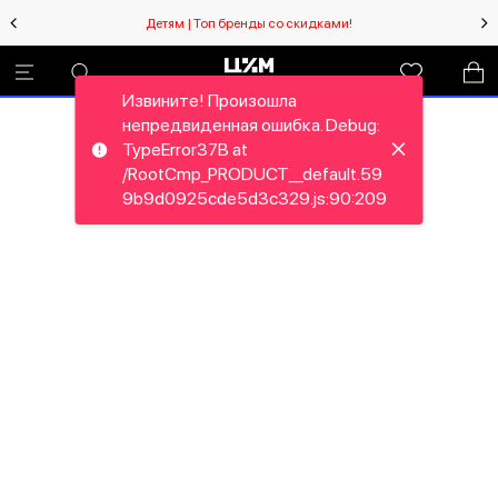
Детям | Топ бренды со скидками!
Извините! Произошла
непредвиденная ошибка. Debug:
TypeError37B at
/RootCmp_PRODUCT__default.59
9b9d0925cde5d3c329.js:90:209