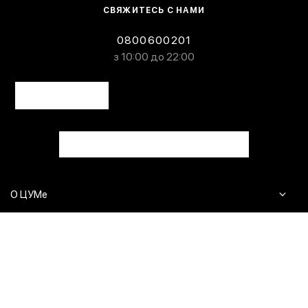
СВЯЖИТЕСЬ С НАМИ
0800600201
з 10:00 до 22:00
О ЦУМе
Журнал
Клиентам
Контакты
Доставка и возврат
Сервисы
Вопросы и ответы
Click & Collect
Оплата