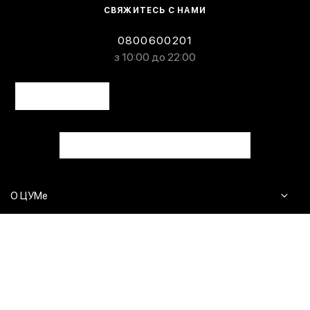
СВЯЖИТЕСЬ С НАМИ
0800600201
з 10:00 до 22:00
О ЦУМе
Журнал
Клиентам
Контакты
Доставка и возврат
Сервисы
Вопросы и ответы
Click & Collect
Оплата