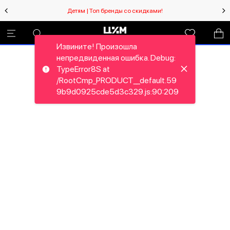
Детям | Топ бренды со скидками!
Извините! Произошла
непредвиденная ошибка. Debug:
TypeError8S at
/RootCmp_PRODUCT__default.59
9b9d0925cde5d3c329.js:90:209