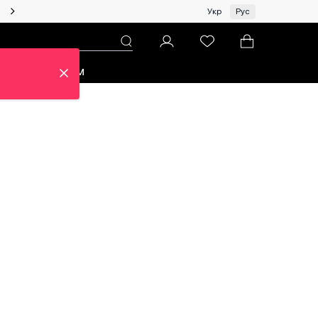
Женщинам | Топ бренды со скидками!
Укр
Рус
зон
Про ЦУМ