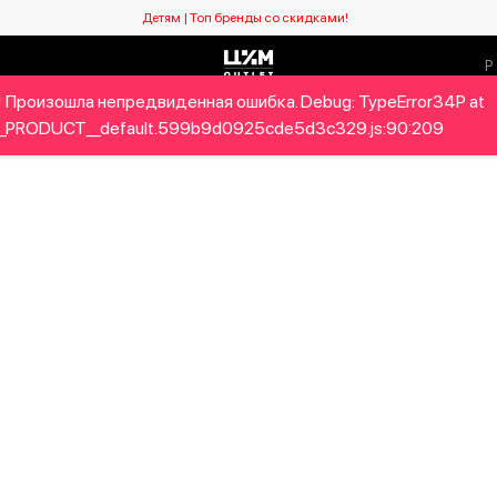
Детям | Топ бренды со скидками!
 Произошла непредвиденная ошибка. Debug: TypeError34P at
Мужчинам
Детям
Home&Gifts
Бренды
Новый се
_PRODUCT__default.599b9d0925cde5d3c329.js:90:209