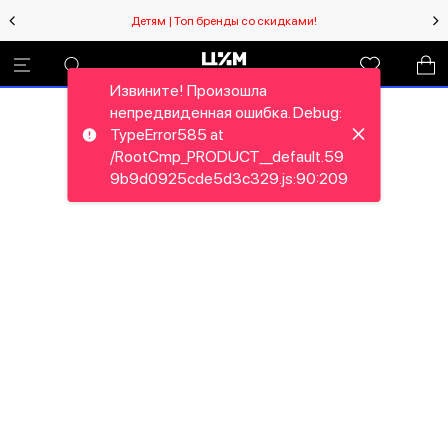
Детям | Топ бренды со скидками!
Извините! Произошла
непредвиденная ошибка. Debug:
TypeError585 at
/RootCmp_PRODUCT__default.59
9b9d0925cde5d3c329.js:90:209