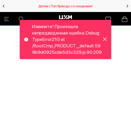
Детям | Топ бренды со скидками!
Извините! Произошла
непредвиденная ошибка. Debug:
TypeError21G at
/RootCmp_PRODUCT__default.59
9b9d0925cde5d3c329.js:90:209