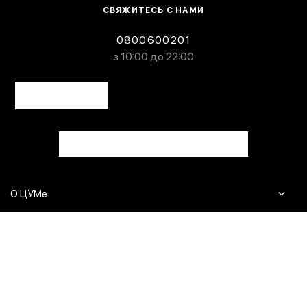
СВЯЖИТЕСЬ С НАМИ
0800600201
з 10:00 до 22:00
О ЦУМе
Журнал
Клиентам
Контакты
Доставка и возврат
Сервисы
Вопросы и ответы
Click & Collect
Оплата