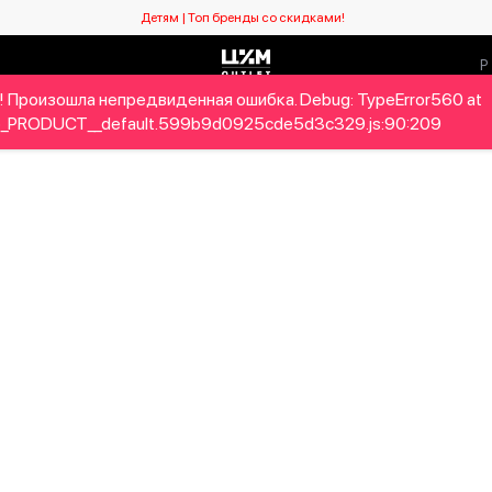
Детям | Топ бренды со скидками!
! Произошла непредвиденная ошибка. Debug: TypeError560 at
Мужчинам
Детям
Home&Gifts
Бренды
Новый се
_PRODUCT__default.599b9d0925cde5d3c329.js:90:209