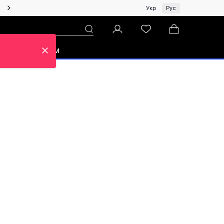
Женщинам | Топ бренды со скидками!
Укр
Рус
зон
Про ЦУМ