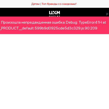
Детям | Топ бренды со скидками!
 Произошла непредвиденная ошибка. Debug: TypeError41H at
Мужчинам
Детям
Home&Gifts
Бренды
Новый се
_PRODUCT__default.599b9d0925cde5d3c329.js:90:209