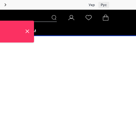
Женщинам | Топ бренды со скидками!
Укр
Рус
зон
Про ЦУМ