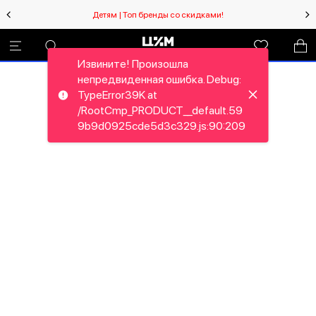
Детям | Топ бренды со скидками!
Извините! Произошла
непредвиденная ошибка. Debug:
TypeError39K at
/RootCmp_PRODUCT__default.59
9b9d0925cde5d3c329.js:90:209