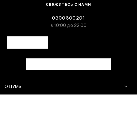
СВЯЖИТЕСЬ С НАМИ
0800600201
з 10:00 до 22:00
О ЦУМе
Журнал
Клиентам
Контакты
Доставка и возврат
Сервисы
Вопросы и ответы
Click & Collect
Оплата