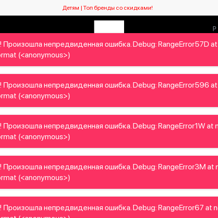
Детям | Топ бренды со скидками!
! Произошла непредвиденная ошибка. Debug: RangeError57D at
Мужчинам
Детям
Home&Gifts
Бренды
Новый се
rmat (<anonymous>)
! Произошла непредвиденная ошибка. Debug: RangeError596 at
rmat (<anonymous>)
! Произошла непредвиденная ошибка. Debug: RangeError1W at 
rmat (<anonymous>)
! Произошла непредвиденная ошибка. Debug: RangeError3M at 
rmat (<anonymous>)
! Произошла непредвиденная ошибка. Debug: RangeError67 at 