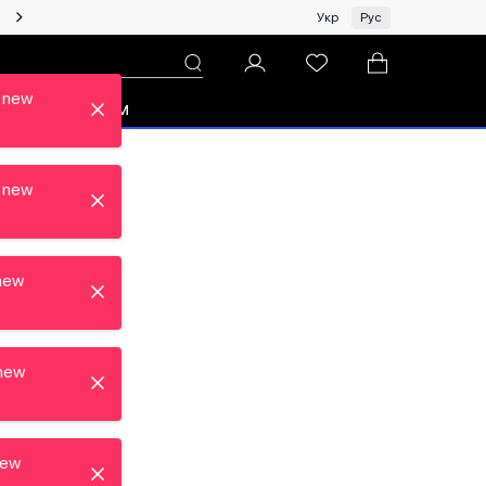
Женщинам | Топ бренды со скидками!
Укр
Рус
 new
зон
Про ЦУМ
 new
new
new
new