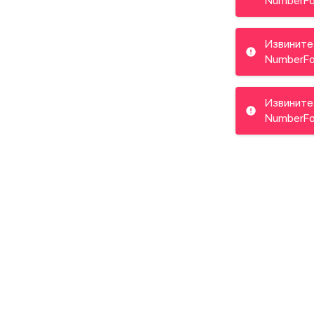
NumberFo
Извините
NumberFo
Извините!
NumberFo