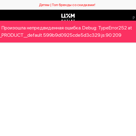
Детям | Топ бренды со скидками!
 Произошла непредвиденная ошибка. Debug: TypeError252 at
Мужчинам
Детям
Home&Gifts
Бренды
Новый се
_PRODUCT__default.599b9d0925cde5d3c329.js:90:209