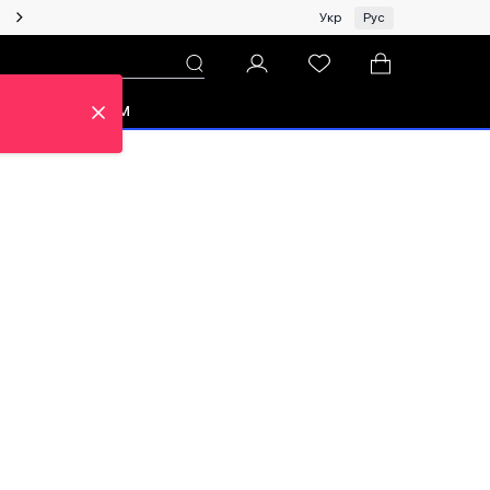
Женщинам | Топ бренды со скидками!
Укр
Рус
зон
Про ЦУМ