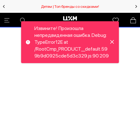
Детям | Топ бренды со скидками!
Извините! Произошла
непредвиденная ошибка. Debug:
TypeError12E at
/RootCmp_PRODUCT__default.59
9b9d0925cde5d3c329.js:90:209