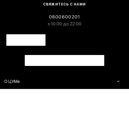
СВЯЖИТЕСЬ С НАМИ
0800600201
з 10:00 до 22:00
О ЦУМе
Журнал
Клиентам
Контакты
Доставка и возврат
Сервисы
Вопросы и ответы
Click & Collect
Оплата