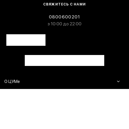
СВЯЖИТЕСЬ С НАМИ
0800600201
з 10:00 до 22:00
О ЦУМе
Журнал
Клиентам
Контакты
Доставка и возврат
Сервисы
Вопросы и ответы
Click & Collect
Оплата