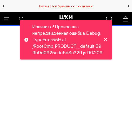
Детям | Топ бренды со скидками!
Извините! Произошла
непредвиденная ошибка. Debug:
TypeError55H at
/RootCmp_PRODUCT__default.59
9b9d0925cde5d3c329.js:90:209