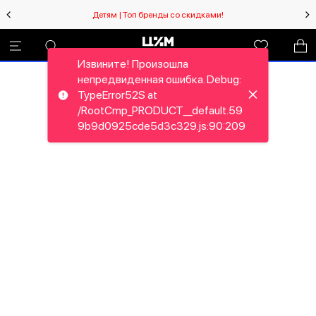
Детям | Топ бренды со скидками!
Извините! Произошла
непредвиденная ошибка. Debug:
TypeError52S at
/RootCmp_PRODUCT__default.59
9b9d0925cde5d3c329.js:90:209