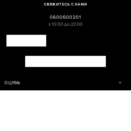
СВЯЖИТЕСЬ С НАМИ
0800600201
з 10:00 до 22:00
О ЦУМе
Журнал
Клиентам
Контакты
Доставка и возврат
Сервисы
Вопросы и ответы
Click & Collect
Оплата