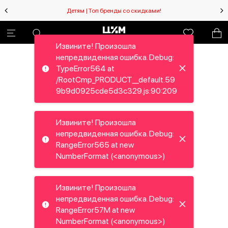
Детям | Топ бренды со скидками!
Извините! Произошла
непредвиденная ошибка. Debug:
TypeError564 at
/RootCmp_PRODUCT__default.59
9b9d0925cde5d3c329.js:90:209
Извините! Произошла
непредвиденная ошибка. Debug:
RangeError565 at new
NumberFormat (<anonymous>)
Извините! Произошла
непредвиденная ошибка. Debug:
RangeError57M at new
NumberFormat (<anonymous>)