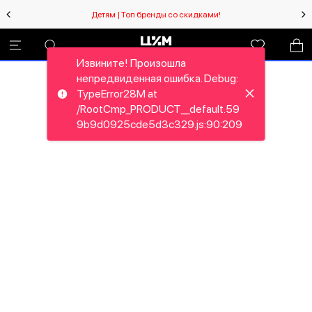
Детям | Топ бренды со скидками!
Извините! Произошла
непредвиденная ошибка. Debug:
TypeError28M at
/RootCmp_PRODUCT__default.59
9b9d0925cde5d3c329.js:90:209