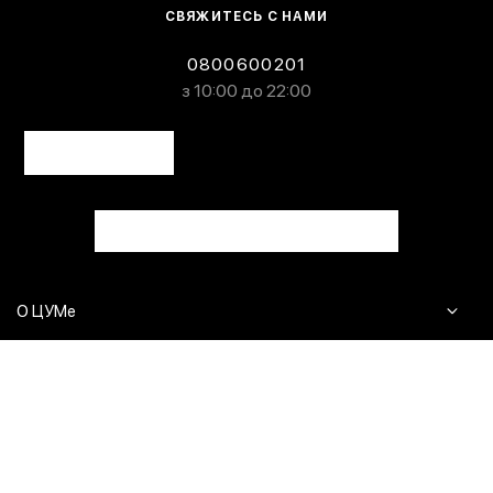
СВЯЖИТЕСЬ С НАМИ
0800600201
з 10:00 до 22:00
О ЦУМе
Журнал
Клиентам
Контакты
Доставка и возврат
Сервисы
Вопросы и ответы
Click & Collect
Оплата