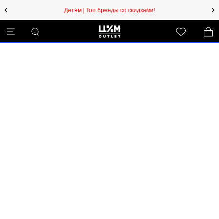
Детям | Топ бренды со скидками!
Извините! Произошла
непредвиденная ошибка. Debug:
TypeError26C at
/RootCmp_PRODUCT__default.59
9b9d0925cde5d3c329.js:90:209