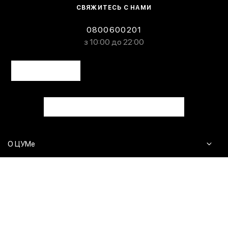
СВЯЖИТЕСЬ С НАМИ
0800600201
з 10:00 до 22:00
О ЦУМе
Журнал
Клиентам
Контакты
Доставка и возврат
Сервисы
Вопросы и ответы
Click & Collect
Оплата