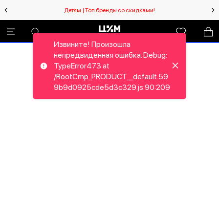
Детям | Топ бренды со скидками!
Извините! Произошла
непредвиденная ошибка. Debug:
TypeError473 at
/RootCmp_PRODUCT__default.59
9b9d0925cde5d3c329.js:90:209