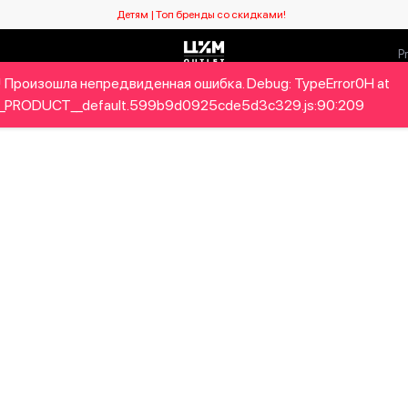
Детям | Топ бренды со скидками!
 Произошла непредвиденная ошибка. Debug: TypeError0H at
Мужчинам
Детям
Home&Gifts
Бренды
Новый се
_PRODUCT__default.599b9d0925cde5d3c329.js:90:209