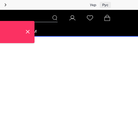
Женщинам | Топ бренды со скидками!
Укр
Рус
зон
Про ЦУМ