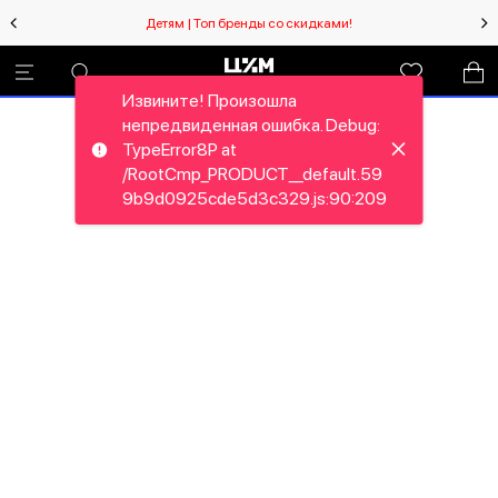
Детям | Топ бренды со скидками!
Извините! Произошла
непредвиденная ошибка. Debug:
TypeError8P at
/RootCmp_PRODUCT__default.59
9b9d0925cde5d3c329.js:90:209