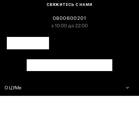
СВЯЖИТЕСЬ С НАМИ
0800600201
з 10:00 до 22:00
О ЦУМе
Журнал
Клиентам
Контакты
Доставка и возврат
Сервисы
Вопросы и ответы
Click & Collect
Оплата