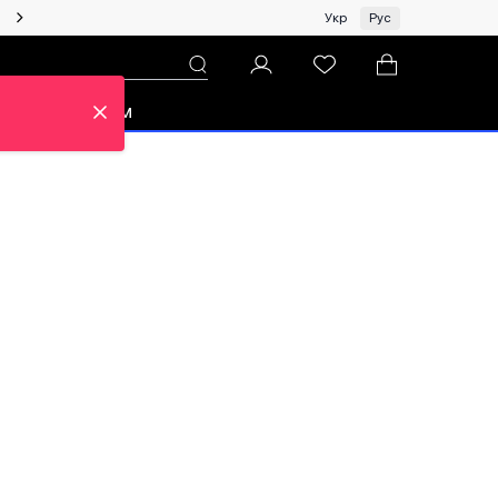
Женщинам | Топ бренды со скидками!
Укр
Рус
зон
Про ЦУМ