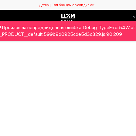
Детям | Топ бренды со скидками!
! Произошла непредвиденная ошибка. Debug: TypeError54W at
Мужчинам
Детям
Home&Gifts
Бренды
Новый се
_PRODUCT__default.599b9d0925cde5d3c329.js:90:209