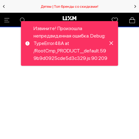
Детям | Топ бренды со скидками!
Извините! Произошла
непредвиденная ошибка. Debug:
TypeError48A at
/RootCmp_PRODUCT__default.59
9b9d0925cde5d3c329.js:90:209