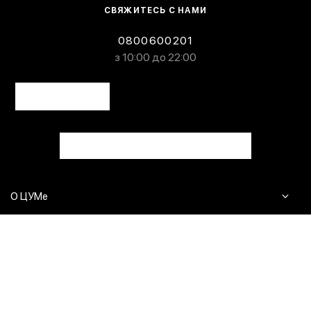
СВЯЖИТЕСЬ С НАМИ
0800600201
з 10:00 до 22:00
О ЦУМе
Журнал
Клиентам
Контакты
Доставка и возврат
Сервисы
Вопросы и ответы
Click & Collect
Оплата