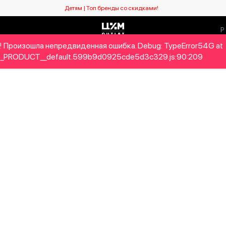
Детям | Топ бренды со скидками!
! Произошла непредвиденная ошибка. Debug: TypeError54G at
Мужчинам
Детям
Home&Gifts
Бренды
Новый се
_PRODUCT__default.599b9d0925cde5d3c329.js:90:209