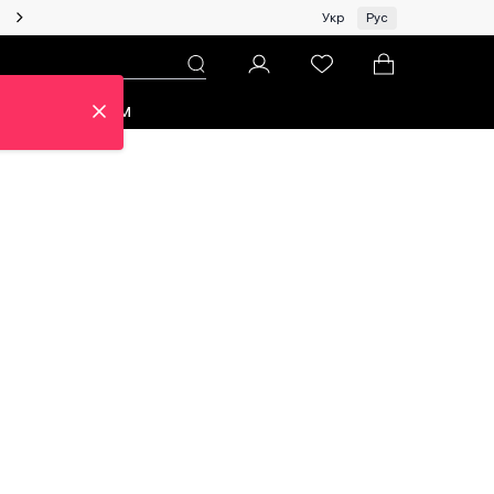
Женщинам | Топ бренды со скидками!
Укр
Рус
зон
Про ЦУМ