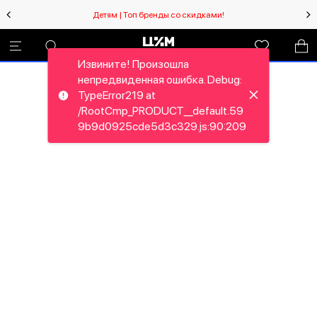
Детям | Топ бренды со скидками!
Извините! Произошла
непредвиденная ошибка. Debug:
TypeError219 at
/RootCmp_PRODUCT__default.59
9b9d0925cde5d3c329.js:90:209