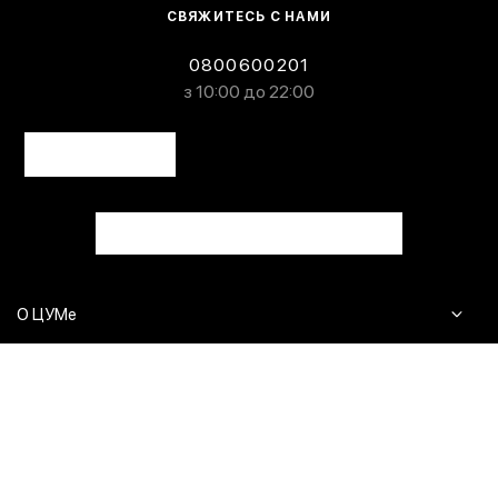
СВЯЖИТЕСЬ С НАМИ
0800600201
з 10:00 до 22:00
О ЦУМе
Журнал
Клиентам
Контакты
Доставка и возврат
Сервисы
Вопросы и ответы
Click & Collect
Оплата