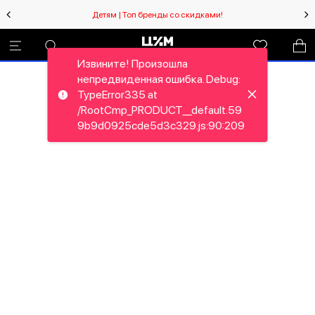
Детям | Топ бренды со скидками!
Извините! Произошла
непредвиденная ошибка. Debug:
TypeError335 at
/RootCmp_PRODUCT__default.59
9b9d0925cde5d3c329.js:90:209