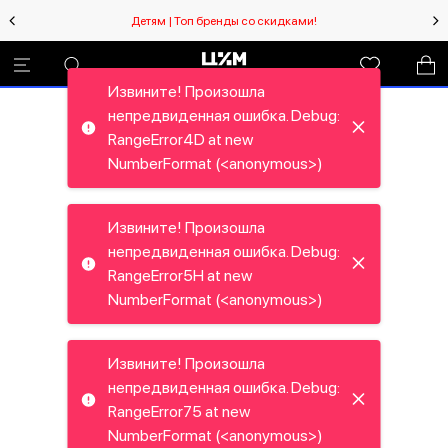
Детям | Топ бренды со скидками!
Извините! Произошла
непредвиденная ошибка. Debug:
RangeError4D at new
NumberFormat (<anonymous>)
Извините! Произошла
непредвиденная ошибка. Debug:
RangeError5H at new
NumberFormat (<anonymous>)
Извините! Произошла
непредвиденная ошибка. Debug:
RangeError75 at new
NumberFormat (<anonymous>)