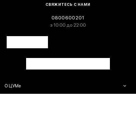
СВЯЖИТЕСЬ С НАМИ
0800600201
з 10:00 до 22:00
О ЦУМе
Журнал
Клиентам
Контакты
Доставка и возврат
Сервисы
Вопросы и ответы
Click & Collect
Оплата