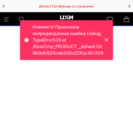
Детям | Топ бренды со скидками!
Извините! Произошла
непредвиденная ошибка. Debug:
TypeError53X at
/RootCmp_PRODUCT__default.59
9b9d0925cde5d3c329.js:90:209