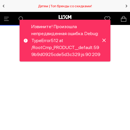
Детям | Топ бренды со скидками!
Извините! Произошла
непредвиденная ошибка. Debug:
TypeError512 at
/RootCmp_PRODUCT__default.59
9b9d0925cde5d3c329.js:90:209