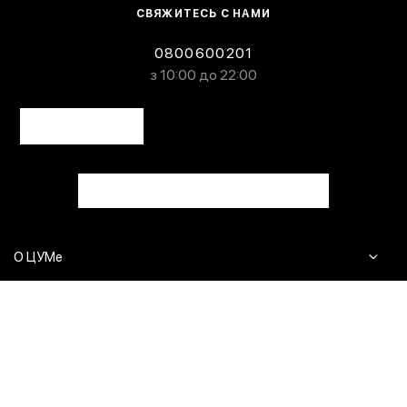
СВЯЖИТЕСЬ С НАМИ
0800600201
з 10:00 до 22:00
О ЦУМе
Журнал
Клиентам
Контакты
Доставка и возврат
Сервисы
Вопросы и ответы
Click & Collect
Оплата