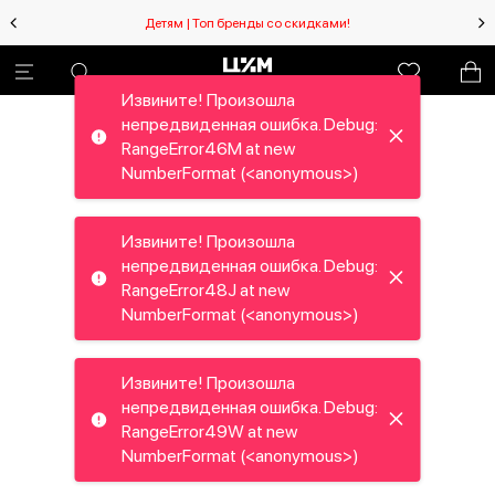
Детям | Топ бренды со скидками!
Извините! Произошла
непредвиденная ошибка. Debug:
RangeError46M at new
NumberFormat (<anonymous>)
Извините! Произошла
непредвиденная ошибка. Debug:
RangeError48J at new
NumberFormat (<anonymous>)
Извините! Произошла
непредвиденная ошибка. Debug:
RangeError49W at new
NumberFormat (<anonymous>)