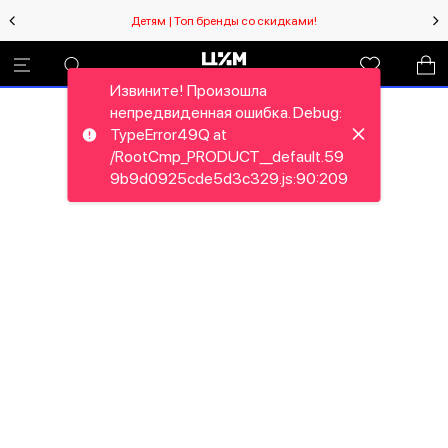
Детям | Топ бренды со скидками!
Извините! Произошла
непредвиденная ошибка. Debug:
TypeError49Q at
/RootCmp_PRODUCT__default.59
9b9d0925cde5d3c329.js:90:209