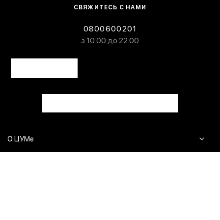
СВЯЖИТЕСЬ С НАМИ
0800600201
з 10:00 до 22:00
О ЦУМе
Журнал
Клиентам
Контакты
Доставка и возврат
Сервисы
Вопросы и ответы
Click & Collect
Оплата