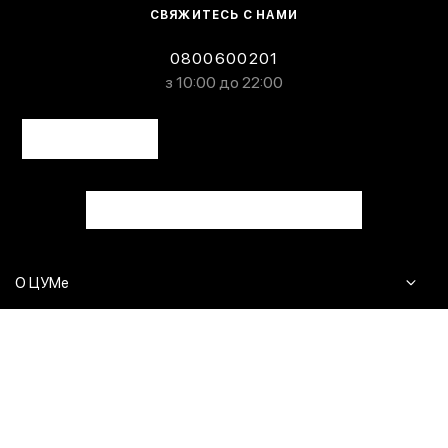
СВЯЖИТЕСЬ С НАМИ
0800600201
з 10:00 до 22:00
О ЦУМе
Журнал
Клиентам
Контакты
Доставка и возврат
Сервисы
Вопросы и ответы
Click & Collect
Оплата