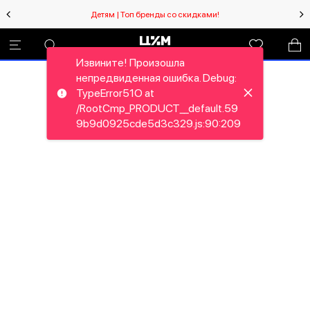
Детям | Топ бренды со скидками!
Извините! Произошла
непредвиденная ошибка. Debug:
TypeError51O at
/RootCmp_PRODUCT__default.59
9b9d0925cde5d3c329.js:90:209