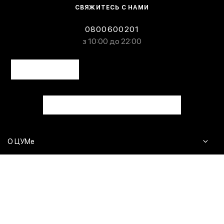
СВЯЖИТЕСЬ С НАМИ
0800600201
з 10:00 до 22:00
О ЦУМе
Журнал
Клиентам
Контакты
Доставка и возврат
Сервисы
Вопросы и ответы
Click & Collect
Оплата