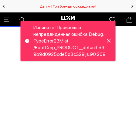
Детям | Топ бренды со скидками!
Извините! Произошла
непредвиденная ошибка. Debug:
TypeError23M at
/RootCmp_PRODUCT__default.59
9b9d0925cde5d3c329.js:90:209