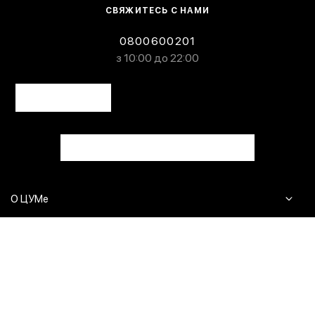
СВЯЖИТЕСЬ С НАМИ
0800600201
з 10:00 до 22:00
О ЦУМе
Журнал
Клиентам
Контакты
Доставка и возврат
Сервисы
Вопросы и ответы
Click & Collect
Оплата