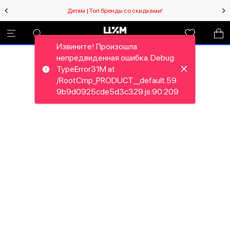
Детям | Топ бренды со скидками!
Извините! Произошла
непредвиденная ошибка. Debug:
TypeError31M at
/RootCmp_PRODUCT__default.59
9b9d0925cde5d3c329.js:90:209