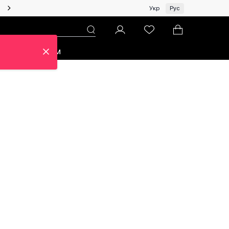
Женщинам | Топ бренды со скидками!
Укр
Рус
зон
Про ЦУМ