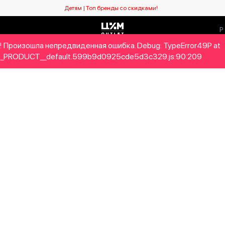
Детям | Топ бренды со скидками!
! Произошла непредвиденная ошибка. Debug: TypeError49P at
Мужчинам
Детям
Home&Gifts
Бренды
Новый се
_PRODUCT__default.599b9d0925cde5d3c329.js:90:209