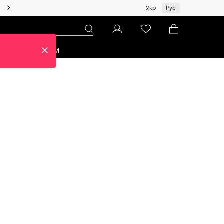
Женщинам | Топ бренды со скидками!
Укр
Рус
зон
Про ЦУМ