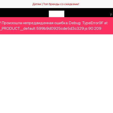
Детям | Топ бренды со скидками!
 Произошла непредвиденная ошибка. Debug: TypeError9F at
Мужчинам
Детям
Home&Gifts
Бренды
Новый се
_PRODUCT__default.599b9d0925cde5d3c329.js:90:209