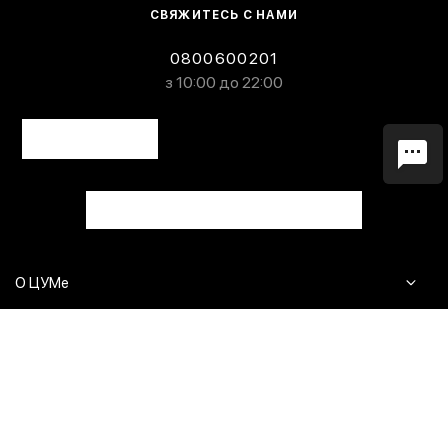
СВЯЖИТЕСЬ С НАМИ
0800600201
з 10:00 до 22:00
О ЦУМе
Журнал
Клиентам
Контакты
Доставка и возврат
Сервисы
Вопросы и ответы
Click & Collect
Оплата