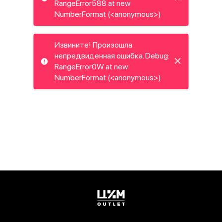
RangeError588 at new
NumberFormat (<anonymous>)
Извините! Произошла
непредвиденная ошибка. Debug:
RangeError0W at new
NumberFormat (<anonymous>)