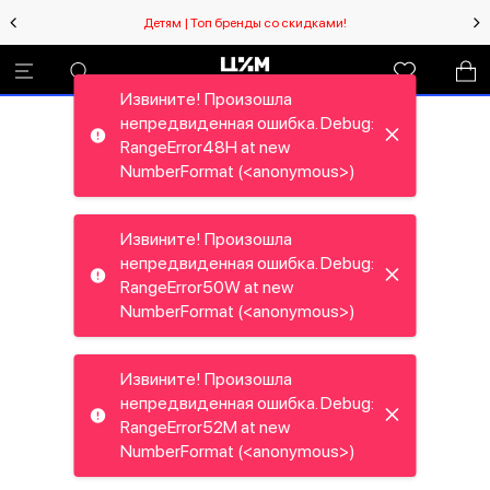
Детям | Топ бренды со скидками!
Извините! Произошла
непредвиденная ошибка. Debug:
RangeError48H at new
NumberFormat (<anonymous>)
Извините! Произошла
непредвиденная ошибка. Debug:
RangeError50W at new
NumberFormat (<anonymous>)
Извините! Произошла
непредвиденная ошибка. Debug:
RangeError52M at new
NumberFormat (<anonymous>)