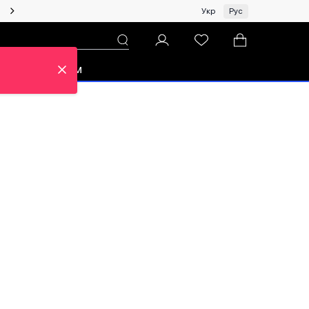
Женщинам | Топ бренды со скидками!
Укр
Рус
зон
Про ЦУМ