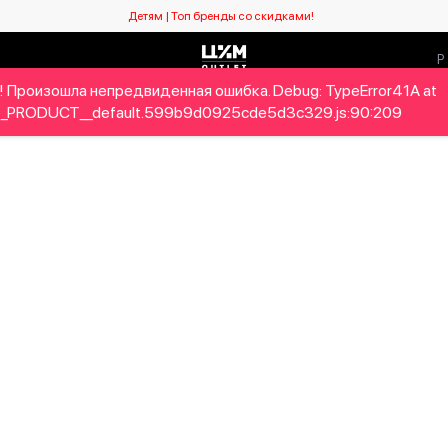
Детям | Топ бренды со скидками!
! Произошла непредвиденная ошибка. Debug: TypeError41A at
Мужчинам
Детям
Home&Gifts
Бренды
Новый се
_PRODUCT__default.599b9d0925cde5d3c329.js:90:209